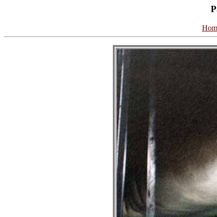
P
Hom