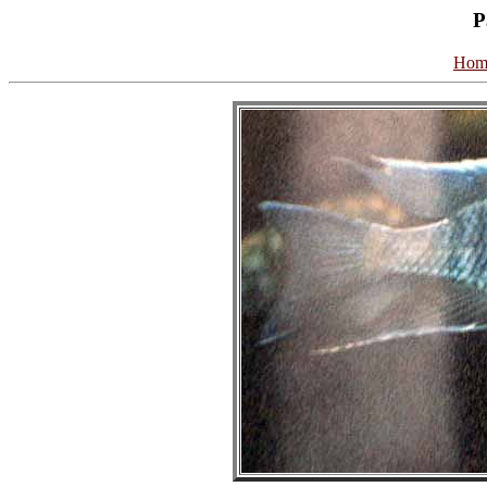
P
Hom