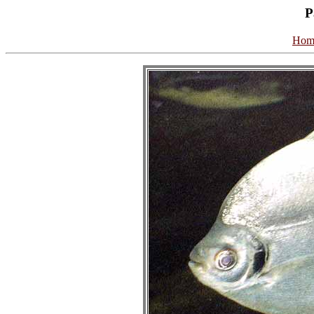
P
Hom