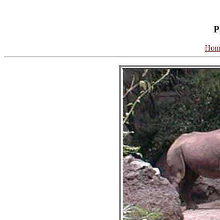
P
Hom