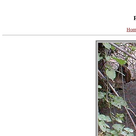
P
Hom